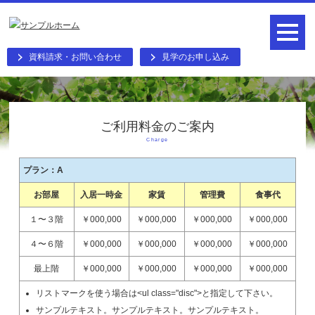
資料請求・お問い合わせ
見学のお申し込み
ご利用料金のご案内
Charge
プラン：A
お部屋
入居一時金
家賃
管理費
食事代
１〜３階
￥000,000
￥000,000
￥000,000
￥000,000
４〜６階
￥000,000
￥000,000
￥000,000
￥000,000
最上階
￥000,000
￥000,000
￥000,000
￥000,000
リストマークを使う場合は<ul class="disc">と指定して下さい。
サンプルテキスト。サンプルテキスト。サンプルテキスト。