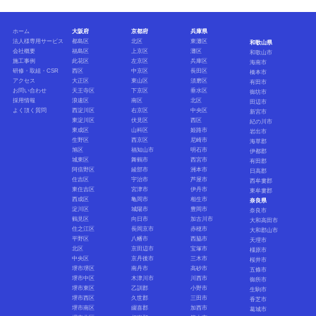
ホーム
大阪府
京都府
兵庫県
法人様専用サービス
都島区
北区
東灘区
和歌山県
会社概要
福島区
上京区
灘区
和歌山市
施工事例
此花区
左京区
兵庫区
海南市
研修・取組・CSR
西区
中京区
長田区
橋本市
アクセス
大正区
東山区
須磨区
有田市
お問い合わせ
天王寺区
下京区
垂水区
御坊市
採用情報
浪速区
南区
北区
田辺市
よく頂く質問
西淀川区
右京区
中央区
新宮市
東淀川区
伏見区
西区
紀の川市
東成区
山科区
姫路市
岩出市
生野区
西京区
尼崎市
海草郡
旭区
福知山市
明石市
伊都郡
城東区
舞鶴市
西宮市
有田郡
阿倍野区
綾部市
洲本市
日高郡
住吉区
宇治市
芦屋市
西牟婁郡
東住吉区
宮津市
伊丹市
東牟婁郡
西成区
亀岡市
相生市
奈良県
淀川区
城陽市
豊岡市
奈良市
鶴見区
向日市
加古川市
大和高田市
住之江区
長岡京市
赤穂市
大和郡山市
平野区
八幡市
西脇市
天理市
北区
京田辺市
宝塚市
橿原市
中央区
京丹後市
三木市
桜井市
堺市堺区
南丹市
高砂市
五條市
堺市中区
木津川市
川西市
御所市
堺市東区
乙訓郡
小野市
生駒市
堺市西区
久世郡
三田市
香芝市
堺市南区
綴喜郡
加西市
葛城市