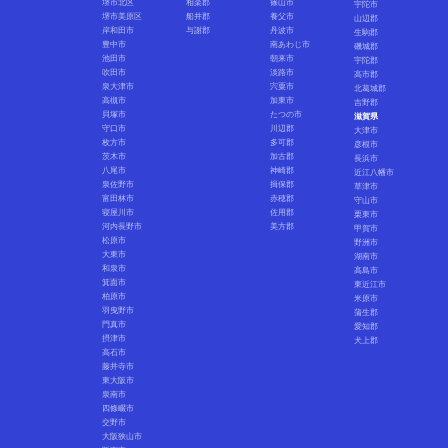
堺市北区
相楽郡
篠山市
宇陀市
堺市美原区
船井郡
養父市
山辺郡
岸和田市
与謝郡
丹波市
生駒郡
豊中市
南あわじ市
磯城郡
池田市
朝来市
宇陀郡
吹田市
淡路市
高市郡
泉大津市
宍粟市
北葛城郡
高槻市
加東市
吉野郡
貝塚市
たつの市
滋賀県
守口市
川辺郡
大津市
枚方市
多可郡
彦根市
茨木市
加古郡
長浜市
八尾市
神崎郡
近江八幡市
泉佐野市
揖保郡
草津市
富田林市
赤穂郡
守山市
寝屋川市
佐用郡
栗東市
河内長野市
美方郡
甲賀市
松原市
野洲市
大東市
湖南市
和泉市
高島市
箕面市
東近江市
柏原市
米原市
羽曳野市
蒲生郡
門真市
愛知郡
摂津市
犬上郡
高石市
藤井寺市
東大阪市
泉南市
四條畷市
交野市
大阪狭山市