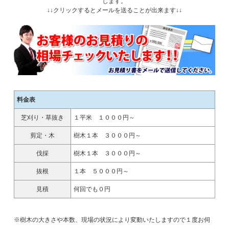
します。
↓↓クリックするとメールを送ることが出来ます↓↓
料金表
芝刈り・草抜き
１平米 １０００円～
剪定・木
樹木１本 ３０００円～
伐採
樹木１本 ３０００円～
抜根
１本 ５０００円～
見積
何回でも０円
※樹木の大きさや本数、現場の状況により変動いたしますので１度お伺