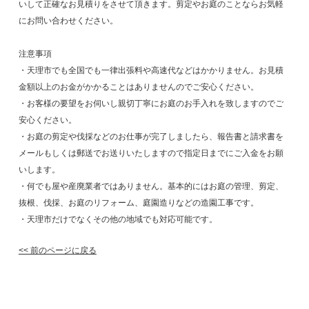
いして正確なお見積りをさせて頂きます。剪定やお庭のことならお気軽
にお問い合わせください。
注意事項
・天理市でも全国でも一律出張料や高速代などはかかりません。お見積
金額以上のお金がかかることはありませんのでご安心ください。
・お客様の要望をお伺いし親切丁寧にお庭のお手入れを致しますのでご
安心ください。
・お庭の剪定や伐採などのお仕事が完了しましたら、報告書と請求書を
メールもしくは郵送でお送りいたしますので指定日までにご入金をお願
いします。
・何でも屋や産廃業者ではありません。基本的にはお庭の管理、剪定、
抜根、伐採、お庭のリフォーム、庭園造りなどの造園工事です。
・天理市だけでなくその他の地域でも対応可能です。
<< 前のページに戻る