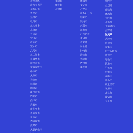
堺市北区
相楽郡
篠山市
宇陀市
堺市美原区
船井郡
養父市
山辺郡
岸和田市
与謝郡
丹波市
生駒郡
豊中市
南あわじ市
磯城郡
池田市
朝来市
宇陀郡
吹田市
淡路市
高市郡
泉大津市
宍粟市
北葛城郡
高槻市
加東市
吉野郡
貝塚市
たつの市
滋賀県
守口市
川辺郡
大津市
枚方市
多可郡
彦根市
茨木市
加古郡
長浜市
八尾市
神崎郡
近江八幡市
泉佐野市
揖保郡
草津市
富田林市
赤穂郡
守山市
寝屋川市
佐用郡
栗東市
河内長野市
美方郡
甲賀市
松原市
野洲市
大東市
湖南市
和泉市
高島市
箕面市
東近江市
柏原市
米原市
羽曳野市
蒲生郡
門真市
愛知郡
摂津市
犬上郡
高石市
藤井寺市
東大阪市
泉南市
四條畷市
交野市
大阪狭山市