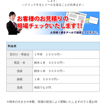
します。
↓↓クリックするとメールを送ることが出来ます↓↓
料金表
芝刈り・草抜き
１平米 １０００円～
剪定・木
樹木１本 ３０００円～
伐採
樹木１本 ３０００円～
抜根
１本 ５０００円～
見積
何回でも０円
※樹木の大きさや本数、現場の状況により変動いたしますので１度お伺