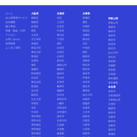
ホーム
大阪府
京都府
兵庫県
法人様専用サービス
都島区
北区
東灘区
和歌山県
会社概要
福島区
上京区
灘区
和歌山市
施工事例
此花区
左京区
兵庫区
海南市
研修・取組・CSR
西区
中京区
長田区
橋本市
アクセス
大正区
東山区
須磨区
有田市
お問い合わせ
天王寺区
下京区
垂水区
御坊市
採用情報
浪速区
南区
北区
田辺市
よく頂く質問
西淀川区
右京区
中央区
新宮市
東淀川区
伏見区
西区
紀の川市
東成区
山科区
姫路市
岩出市
生野区
西京区
尼崎市
海草郡
旭区
福知山市
明石市
伊都郡
城東区
舞鶴市
西宮市
有田郡
阿倍野区
綾部市
洲本市
日高郡
住吉区
宇治市
芦屋市
西牟婁郡
東住吉区
宮津市
伊丹市
東牟婁郡
西成区
亀岡市
相生市
奈良県
淀川区
城陽市
豊岡市
奈良市
鶴見区
向日市
加古川市
大和高田市
住之江区
長岡京市
赤穂市
大和郡山市
平野区
八幡市
西脇市
天理市
北区
京田辺市
宝塚市
橿原市
中央区
京丹後市
三木市
桜井市
堺市堺区
南丹市
高砂市
五條市
堺市中区
木津川市
川西市
御所市
堺市東区
乙訓郡
小野市
生駒市
堺市西区
久世郡
三田市
香芝市
堺市南区
綴喜郡
加西市
葛城市