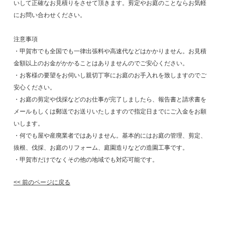
いして正確なお見積りをさせて頂きます。剪定やお庭のことならお気軽
にお問い合わせください。
注意事項
・甲賀市でも全国でも一律出張料や高速代などはかかりません。お見積
金額以上のお金がかかることはありませんのでご安心ください。
・お客様の要望をお伺いし親切丁寧にお庭のお手入れを致しますのでご
安心ください。
・お庭の剪定や伐採などのお仕事が完了しましたら、報告書と請求書を
メールもしくは郵送でお送りいたしますので指定日までにご入金をお願
いします。
・何でも屋や産廃業者ではありません。基本的にはお庭の管理、剪定、
抜根、伐採、お庭のリフォーム、庭園造りなどの造園工事です。
・甲賀市だけでなくその他の地域でも対応可能です。
<< 前のページに戻る