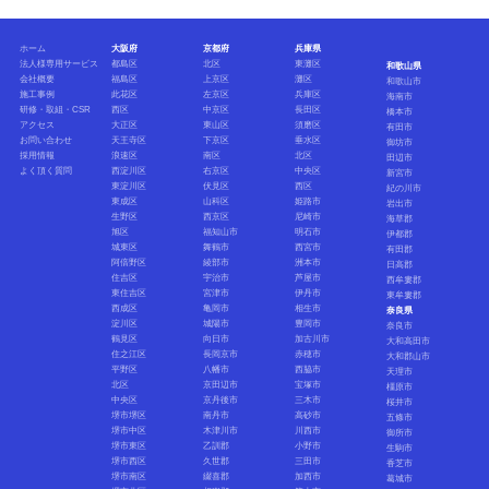
ホーム
大阪府
京都府
兵庫県
法人様専用サービス
都島区
北区
東灘区
和歌山県
会社概要
福島区
上京区
灘区
和歌山市
施工事例
此花区
左京区
兵庫区
海南市
研修・取組・CSR
西区
中京区
長田区
橋本市
アクセス
大正区
東山区
須磨区
有田市
お問い合わせ
天王寺区
下京区
垂水区
御坊市
採用情報
浪速区
南区
北区
田辺市
よく頂く質問
西淀川区
右京区
中央区
新宮市
東淀川区
伏見区
西区
紀の川市
東成区
山科区
姫路市
岩出市
生野区
西京区
尼崎市
海草郡
旭区
福知山市
明石市
伊都郡
城東区
舞鶴市
西宮市
有田郡
阿倍野区
綾部市
洲本市
日高郡
住吉区
宇治市
芦屋市
西牟婁郡
東住吉区
宮津市
伊丹市
東牟婁郡
西成区
亀岡市
相生市
奈良県
淀川区
城陽市
豊岡市
奈良市
鶴見区
向日市
加古川市
大和高田市
住之江区
長岡京市
赤穂市
大和郡山市
平野区
八幡市
西脇市
天理市
北区
京田辺市
宝塚市
橿原市
中央区
京丹後市
三木市
桜井市
堺市堺区
南丹市
高砂市
五條市
堺市中区
木津川市
川西市
御所市
堺市東区
乙訓郡
小野市
生駒市
堺市西区
久世郡
三田市
香芝市
堺市南区
綴喜郡
加西市
葛城市