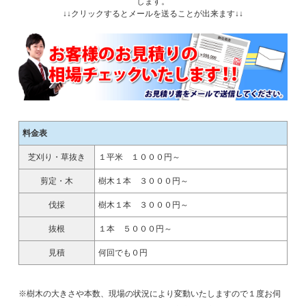
します。
↓↓クリックするとメールを送ることが出来ます↓↓
料金表
芝刈り・草抜き
１平米 １０００円～
剪定・木
樹木１本 ３０００円～
伐採
樹木１本 ３０００円～
抜根
１本 ５０００円～
見積
何回でも０円
※樹木の大きさや本数、現場の状況により変動いたしますので１度お伺