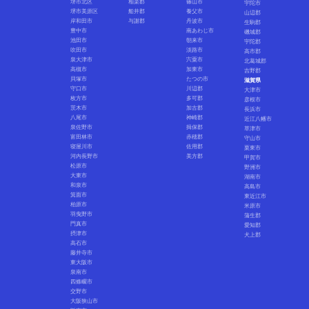
堺市北区
相楽郡
篠山市
宇陀市
堺市美原区
船井郡
養父市
山辺郡
岸和田市
与謝郡
丹波市
生駒郡
豊中市
南あわじ市
磯城郡
池田市
朝来市
宇陀郡
吹田市
淡路市
高市郡
泉大津市
宍粟市
北葛城郡
高槻市
加東市
吉野郡
貝塚市
たつの市
滋賀県
守口市
川辺郡
大津市
枚方市
多可郡
彦根市
茨木市
加古郡
長浜市
八尾市
神崎郡
近江八幡市
泉佐野市
揖保郡
草津市
富田林市
赤穂郡
守山市
寝屋川市
佐用郡
栗東市
河内長野市
美方郡
甲賀市
松原市
野洲市
大東市
湖南市
和泉市
高島市
箕面市
東近江市
柏原市
米原市
羽曳野市
蒲生郡
門真市
愛知郡
摂津市
犬上郡
高石市
藤井寺市
東大阪市
泉南市
四條畷市
交野市
大阪狭山市