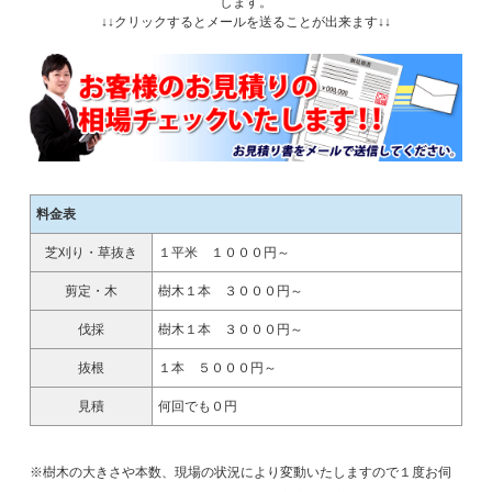
します。
↓↓クリックするとメールを送ることが出来ます↓↓
料金表
芝刈り・草抜き
１平米 １０００円～
剪定・木
樹木１本 ３０００円～
伐採
樹木１本 ３０００円～
抜根
１本 ５０００円～
見積
何回でも０円
※樹木の大きさや本数、現場の状況により変動いたしますので１度お伺