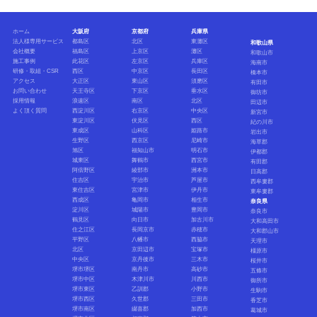
ホーム
大阪府
京都府
兵庫県
法人様専用サービス
都島区
北区
東灘区
和歌山県
会社概要
福島区
上京区
灘区
和歌山市
施工事例
此花区
左京区
兵庫区
海南市
研修・取組・CSR
西区
中京区
長田区
橋本市
アクセス
大正区
東山区
須磨区
有田市
お問い合わせ
天王寺区
下京区
垂水区
御坊市
採用情報
浪速区
南区
北区
田辺市
よく頂く質問
西淀川区
右京区
中央区
新宮市
東淀川区
伏見区
西区
紀の川市
東成区
山科区
姫路市
岩出市
生野区
西京区
尼崎市
海草郡
旭区
福知山市
明石市
伊都郡
城東区
舞鶴市
西宮市
有田郡
阿倍野区
綾部市
洲本市
日高郡
住吉区
宇治市
芦屋市
西牟婁郡
東住吉区
宮津市
伊丹市
東牟婁郡
西成区
亀岡市
相生市
奈良県
淀川区
城陽市
豊岡市
奈良市
鶴見区
向日市
加古川市
大和高田市
住之江区
長岡京市
赤穂市
大和郡山市
平野区
八幡市
西脇市
天理市
北区
京田辺市
宝塚市
橿原市
中央区
京丹後市
三木市
桜井市
堺市堺区
南丹市
高砂市
五條市
堺市中区
木津川市
川西市
御所市
堺市東区
乙訓郡
小野市
生駒市
堺市西区
久世郡
三田市
香芝市
堺市南区
綴喜郡
加西市
葛城市