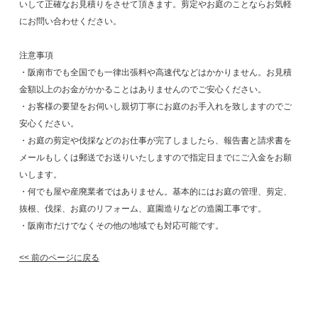
いして正確なお見積りをさせて頂きます。剪定やお庭のことならお気軽
にお問い合わせください。
注意事項
・阪南市でも全国でも一律出張料や高速代などはかかりません。お見積
金額以上のお金がかかることはありませんのでご安心ください。
・お客様の要望をお伺いし親切丁寧にお庭のお手入れを致しますのでご
安心ください。
・お庭の剪定や伐採などのお仕事が完了しましたら、報告書と請求書を
メールもしくは郵送でお送りいたしますので指定日までにご入金をお願
いします。
・何でも屋や産廃業者ではありません。基本的にはお庭の管理、剪定、
抜根、伐採、お庭のリフォーム、庭園造りなどの造園工事です。
・阪南市だけでなくその他の地域でも対応可能です。
<< 前のページに戻る