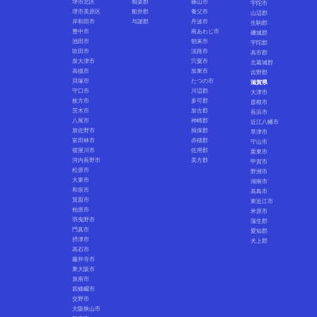
堺市北区
相楽郡
篠山市
宇陀市
堺市美原区
船井郡
養父市
山辺郡
岸和田市
与謝郡
丹波市
生駒郡
豊中市
南あわじ市
磯城郡
池田市
朝来市
宇陀郡
吹田市
淡路市
高市郡
泉大津市
宍粟市
北葛城郡
高槻市
加東市
吉野郡
貝塚市
たつの市
滋賀県
守口市
川辺郡
大津市
枚方市
多可郡
彦根市
茨木市
加古郡
長浜市
八尾市
神崎郡
近江八幡市
泉佐野市
揖保郡
草津市
富田林市
赤穂郡
守山市
寝屋川市
佐用郡
栗東市
河内長野市
美方郡
甲賀市
松原市
野洲市
大東市
湖南市
和泉市
高島市
箕面市
東近江市
柏原市
米原市
羽曳野市
蒲生郡
門真市
愛知郡
摂津市
犬上郡
高石市
藤井寺市
東大阪市
泉南市
四條畷市
交野市
大阪狭山市